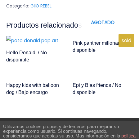
Categoría:
GIIO REBEL
AGOTADO
Productos relacionados
sold
Pink panther millonary / No
disponible
Hello Donald! / No
disponible
Happy kids with balloon
Epi y Blas friends / No
dog / Bajo encargo
disponible
Utilizamos cookies propias y de terceros para mejorar su
experiencia como usuario. Si continuas navegando,
consideramos que aceptas su uso. Mas información en la
política