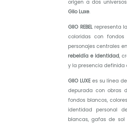
origen a dos universos
Giio Luxe
.
GIIO REBEL
representa la
coloridas con fondos 
personajes centrales 
rebeldía e identidad
, c
y la presencia definida 
GIIO LUXE
es su línea d
depurada con obras d
fondos blancos, colore
identidad personal d
blancas, gafas de sol