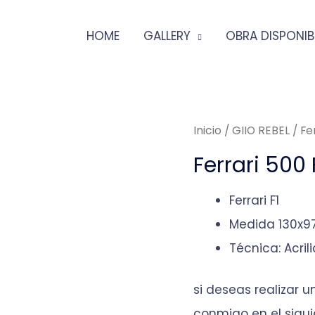
HOME
GALLERY
OBRA DISPONIB
Inicio
/
GIIO REBEL
/ Fe
Ferrari 500
Ferrari F1
Medida 130x
Técnica: Acril
si deseas realizar 
conmigo en el sigui