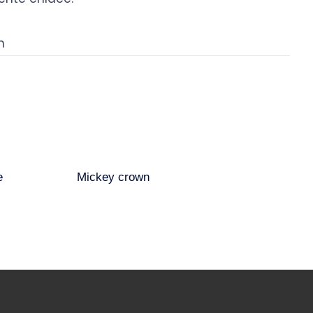
n
e
Mickey crown