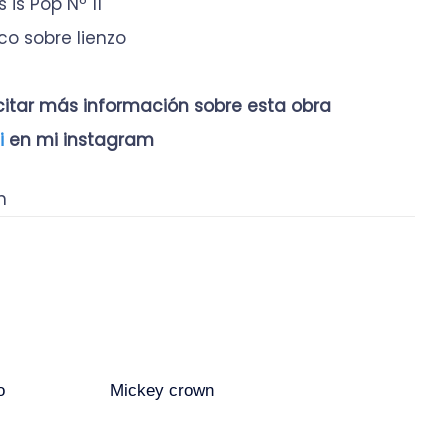
 is Pop Nº 11
ico sobre lienzo
icitar más información sobre esta obra
i
en mi instagram
n
o
Mickey crown