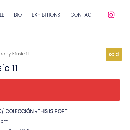
LE
BIO
EXHIBITIONS
CONTACT
oopy Music 11
sold
c 11
 COLECCIÓN «THIS IS POP´´
0cm