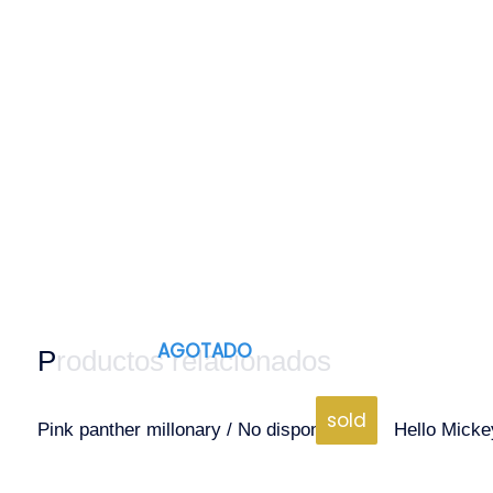
AGOTADO
Productos relacionados
sold
Pink panther millonary / No disponible
Hello Mickey