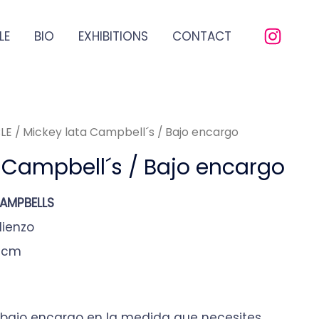
LE
BIO
EXHIBITIONS
CONTACT
LE
/ Mickey lata Campbell´s / Bajo encargo
 Campbell´s / Bajo encargo
CAMPBELLS
lienzo
0cm
a bajo encargo en la medida que necesites,