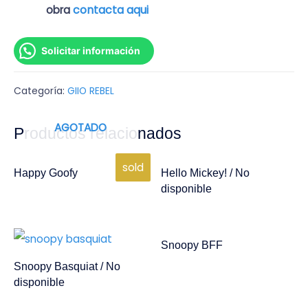
contacta aqui
obra
Solicitar información
Categoría:
GIIO REBEL
AGOTADO
Productos relacionados
sold
Happy Goofy
Hello Mickey! / No
disponible
Snoopy BFF
Snoopy Basquiat / No
disponible