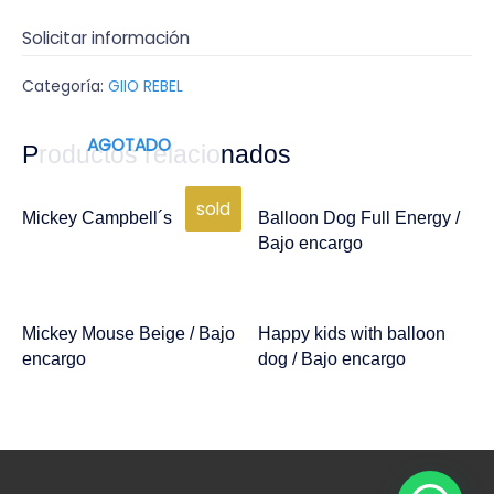
Solicitar información
Categoría:
GIIO REBEL
AGOTADO
Productos relacionados
sold
Mickey Campbell´s
Balloon Dog Full Energy /
Bajo encargo
Mickey Mouse Beige / Bajo
Happy kids with balloon
encargo
dog / Bajo encargo