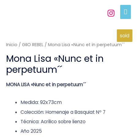
sold
Inicio
/
GIIO REBEL
/ Mona Lisa «Nunc et in perpetuum´´
Mona Lisa «Nunc et in
perpetuum´´
MONA LISA «Nunc et in
perpetuum
´´
Medida: 92x73cm
Colección: Homenaje a Basquiat Nº 7
Técnica: Acrílico sobre lienzo
Año 2025