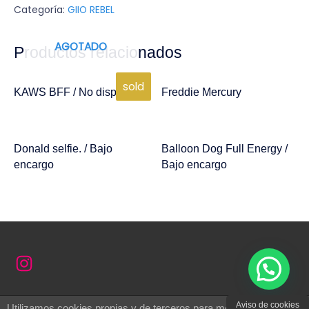
Categoría:
GIIO REBEL
AGOTADO
Productos relacionados
sold
KAWS BFF / No disponible
Freddie Mercury
Donald selfie. / Bajo
Balloon Dog Full Energy /
encargo
Bajo encargo
Aviso de cookies
Utilizamos cookies propias y de terceros para mejorar su