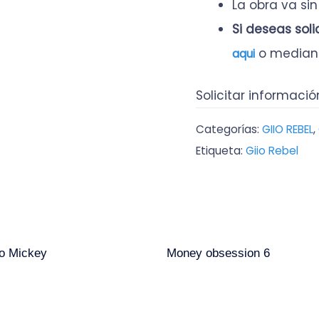
La obra va si
Si deseas sol
o median
aqui
Solicitar informació
Categorías:
GIIO REBEL
,
Etiqueta:
Giio Rebel
lo Mickey
Money obsession 6