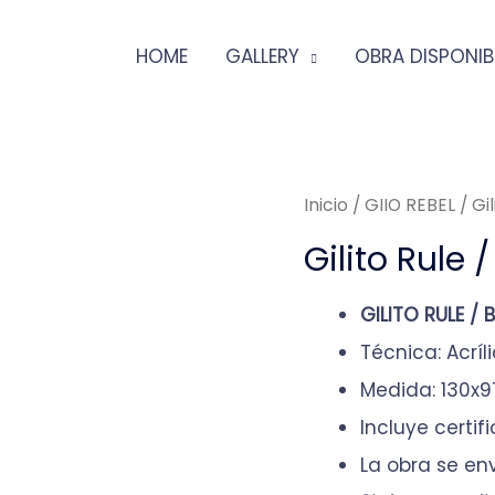
HOME
GALLERY
OBRA DISPONIB
Inicio
/
GIIO REBEL
/ Gi
Gilito Rule
GILITO RULE /
Técnica: Acríl
Medida: 130x
Incluye certi
La obra se en