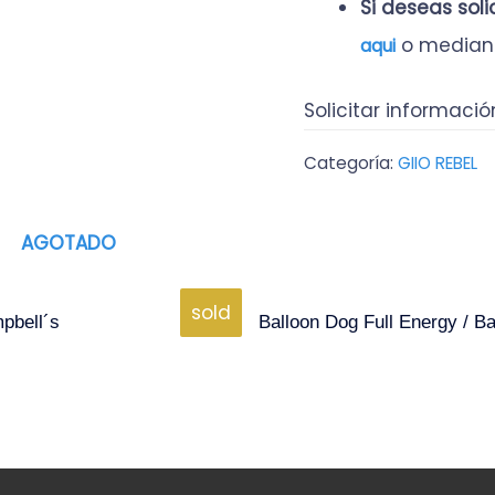
Si deseas sol
o median
aqui
Solicitar informació
Categoría:
GIIO REBEL
AGOTADO
sold
pbell´s
Balloon Dog Full Energy / B