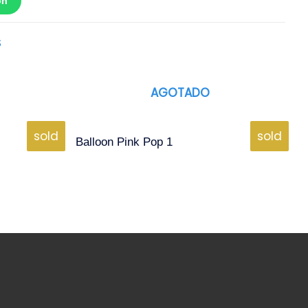
ón
S
AGOTADO
sold
sold
Balloon Pink Pop 1