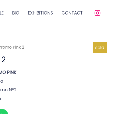
LE
BIO
EXHIBITIONS
CONTACT
Cromo Pink 2
sold
 2
MO PINK
na
omo Nº2
m