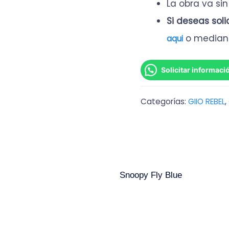
La obra va si
Si deseas sol
o median
aqui
Solicitar informaci
Categorías:
GIIO REBEL
,
Snoopy Fly Blue