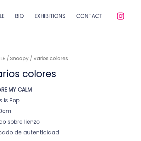
LE
BIO
EXHIBITIONS
CONTACT
LE
/ Snoopy / Varios colores
rios colores
RE MY CALM
s is Pop
50cm
ico sobre lienzo
ficado de autenticidad