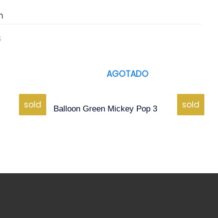
n
S
AGOTADO
sold
sold
Balloon Green Mickey Pop 3