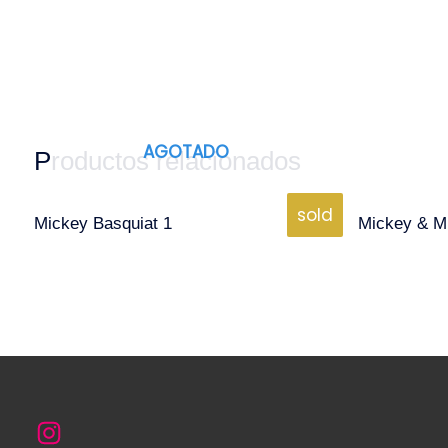
AGOTADO
Productos relacionados
sold
Mickey Basquiat 1
Mickey & M