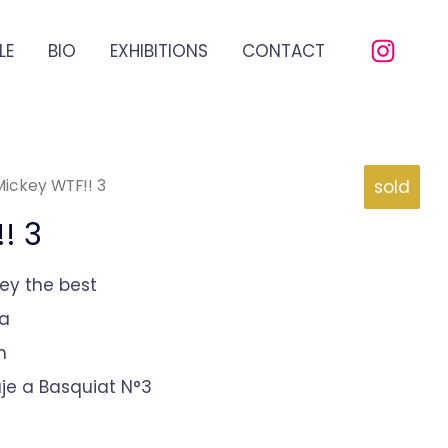
LE
BIO
EXHIBITIONS
CONTACT
Mickey WTF!! 3
sold
! 3
key the best
na
m
je a Basquiat N°3