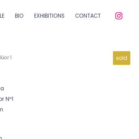
LE
BIO
EXHIBITIONS
CONTACT
lúor 1
sold
na
or Nº1
m
n