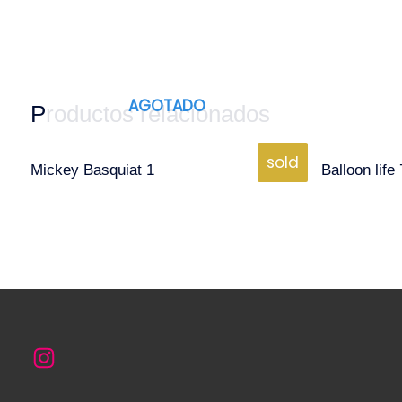
AGOTADO
Productos relacionados
sold
Mickey Basquiat 1
Balloon life 